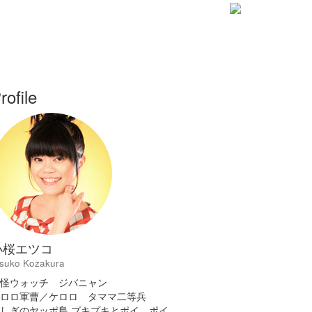
rofile
小桜エツコ
tsuko Kozakura
怪ウォッチ ジバニャン
ロロ軍曹／ケロロ タママ二等兵
しぎのヤッポ島 プキプキとポイ ポイ