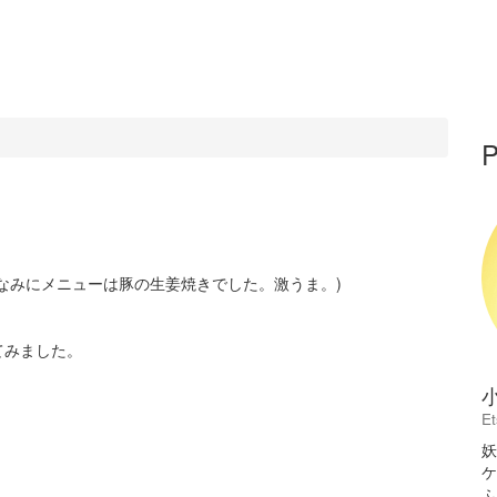
P
なみにメニューは豚の生姜焼きでした。激うま。)
てみました。
E
妖
ケ
ふ